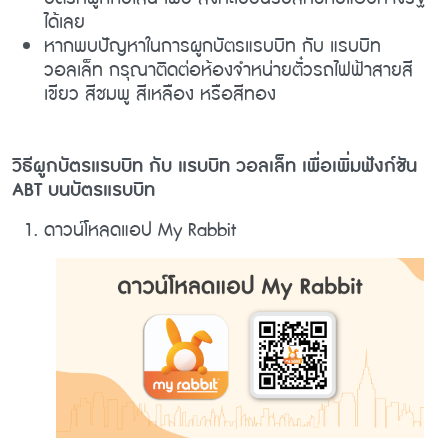
ได้เลย
หากพบปัญหาในการผูกบัตรแรบบิท กับ แรบบิท
วอลเล็ท กรุณาติดต่อห้องจำหน่ายตั๋วรถไฟฟ้าสายสี
เขียว สีชมพู สีเหลือง หรือสีทอง
วิธีผูกบัตรแรบบิท กับ แรบบิท วอลเล็ท เพื่อเพิ่มฟังก์ชัน
ABT บนบัตรแรบบิท
ดาวน์โหลดแอป My Rabbit