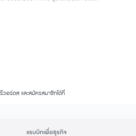
วอร์ดส และสมัครสมาชิกได้ที่
แรบบิทเพื่อธุรกิจ