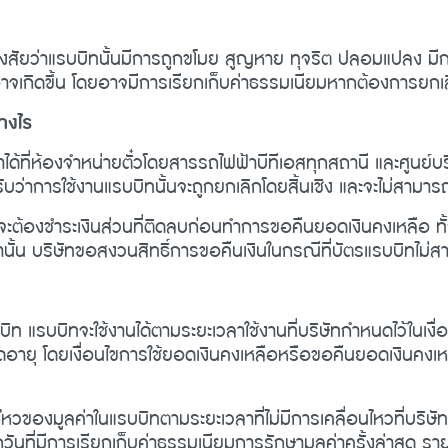
เหตุสงสัยว่าแรบบิทนั้นมีการถูกขโมย สูญหาย ทุจริต ปลอมแปลง
่อาจเกิดขึ้น โดยอาจมีการเรียกเก็บค่าธรรมเนียมหากต้องการยกเ
างไร
ที่ห้องจำหน่ายตั๋วโดยสารรถไฟฟ้าบีทีเอสทุกสถานี และศูนย์บ
ว่าการใช้งานแรบบิทนั้นจะถูกยกเลิกโดยสิ้นเชิง และจะไม่สามารถ
ต้องชำระเงินส่วนที่ติดลบก่อนทำการขอคืนยอดเงินคงเหลือ ทั
านั้น บริษัทขอสงวนสิทธิ์การขอคืนเงินในกรณีที่บัตรแรบบิทไม่สา
บิท แรบบิทจะใช้งานได้ตามระยะเวลาใช้งานที่บริษัทกำหนดไว้ในเง
มดอายุ โดยเงื่อนไขการใช้ยอดเงินคงเหลือหรือขอคืนยอดเงินคงเหล
นไหวของมูลค่าในแรบบิทตามระยะเวลาที่ไม่มีการเคลื่อนไหวที่บริ
ที่มีการเรียกเก็บค่าธรรมเนียมการรักษามูลค่าครั้งล่าสุด ราย