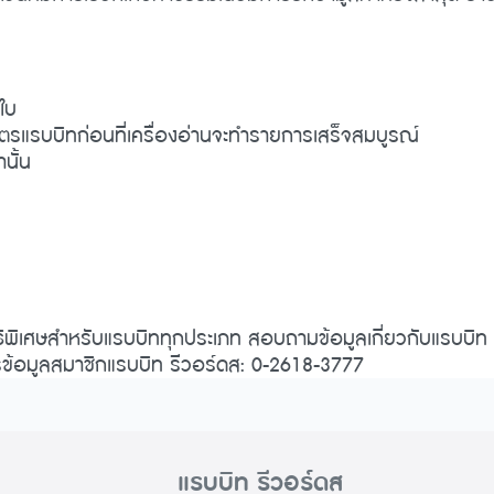
ใบ
ตรแรบบิทก่อนที่เครื่องอ่านจะทำรายการเสร็จสมบูรณ์
นั้น
ิเศษสำหรับแรบบิททุกประเภท สอบถามข้อมูลเกี่ยวกับแรบบิท รี
รข้อมูลสมาชิกแรบบิท รีวอร์ดส: 0-2618-3777
แรบบิท รีวอร์ดส