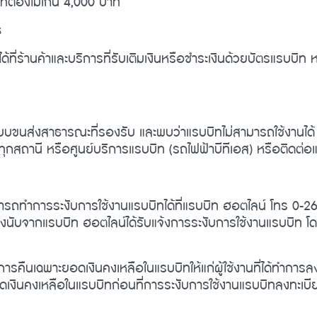
ทต้องไม่เกิน 4,000 บาท
ร
่ร้านค้าและบริการที่รับเติมเงินหรือชำระเงินด้วยบัตรแรบบ
อระบบขนส่งสาธารณะที่รองรับ และพบว่าแรบบิทไม่สามารถใช้งานได
อสทุกสถานี หรือศูนย์บริการแรบบิท (รถไฟฟ้าบีทีเอส) หรือติดต
รถทำการระงับการใช้งานแรบบิทได้ที่แรบบิท ฮอตไลน์ โทร 0-26
มงนับจากแรบบิท ฮอตไลน์ได้รับแจ้งการระงับการใช้งานแรบบิท โ
รคืนเฉพาะยอดเงินคงเหลือในแรบบิทให้แก่ผู้ใช้งานที่ได้ทำการลงท
คงเหลือในแรบบิทก่อนที่การระงับการใช้งานแรบบิทลงทะเบียนนั้