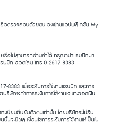
ิท หรือตรวจสอบด้วยตนเองผ่านแอปพลิเคชัน My
้ หรือไม่สามารถอ่านค่าได้ กรุณานำแรบบิทมา
่อแรบบิท ฮอตไลน์ โทร 0-2617-8383
17-8383 เพื่อระงับการใช้งานแรบบิท และการ
ดยบริษัทจะทำการระงับการใช้งานเฉพาะยอดเงิน
ะเบียนยืนยันตัวตนเท่านั้น โดยบริษัทจะไม่รับ
นจะมีผล เงื่อนไขการระงับการใช้งานให้เป็นไป