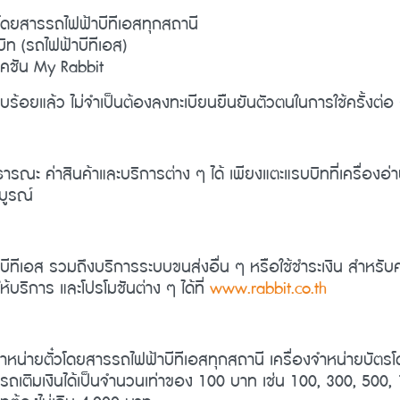
๋วโดยสารรถไฟฟ้าบีทีเอสทุกสถานี
บิท (รถไฟฟ้าบีทีเอส)
คชัน My Rabbit
บร้อยแล้ว ไม่จำเป็นต้องลงทะเบียนยืนยันตัวตนในการใช้ครั้งต่อ
ะ ค่าสินค้าและบริการต่าง ๆ ได้ เพียงแตะแรบบิทที่เครื่องอ่าน
บูรณ์
เอส รวมถึงบริการระบบขนส่งอื่น ๆ หรือใช้ชำระเงิน สำหรับค่าสิน
บริการ และโปรโมชันต่าง ๆ ได้ที่
www.rabbit.co.th
องจำหน่ายตั๋วโดยสารรถไฟฟ้าบีทีเอสทุกสถานี เครื่องจำหน่ายบัต
ามารถเติมเงินได้เป็นจำนวนเท่าของ 100 บาท เช่น 100, 300, 500