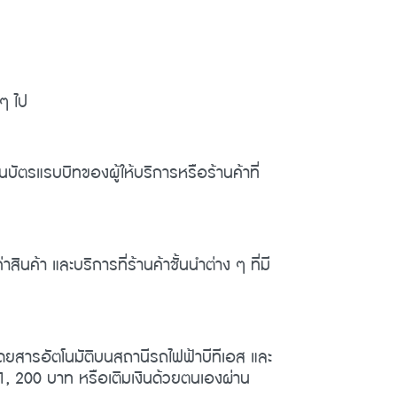
 ๆ ไป
บัตรแรบบิทของผู้ให้บริการหรือร้านค้าที่
ค้า และบริการที่ร้านค้าชั้นนำต่าง ๆ ที่มี
รโดยสารอัตโนมัติบนสถานีรถไฟฟ้าบีทีเอส และ
, 1, 200 บาท หรือเติมเงินด้วยตนเองผ่าน