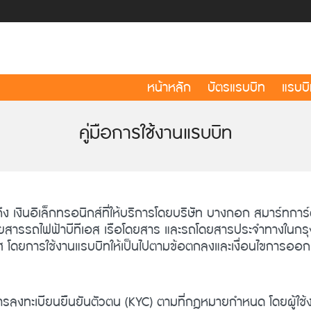
หน้าหลัก
บัตรแรบบิท
แรบบิ
คู่มือการใช้งานแรบบิท
ถึง เงินอิเล็กทรอนิกส์ที่ให้บริการโดยบริษัท บางกอก สมาร์ทการ์
่าโดยสารรถไฟฟ้าบีทีเอส เรือโดยสาร และรถโดยสารประจำทางในกร
ระเทศ โดยการใช้งานแรบบิทให้เป็นไปตามข้อตกลงและเงื่อนไขการออ
ทำการลงทะเบียนยืนยันตัวตน (KYC) ตามที่กฎหมายกำหนด โดยผู้ใ