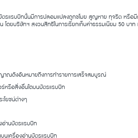
่าบัตรแรบบิทนั้นมีการปลอมแปลงถูกขโมย สูญหาย ทุจริต หรือ
ดขึ้น โดยบริษัทฯ สงวนสิทธิในการเรียกเก็บค่าธรรมเนียม 50 บา
สัญญาณดังอันหมายถึงการทำรายการเสร็จสมบูรณ์
อร์หรือสิ่งอื่นใดบนบัตรแรบบิท
ระโยชน์ต่างๆ
งอ่านบัตรแรบบิท
นบนเครื่องอ่านบัตรแรบบิท