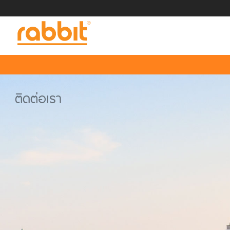
ติดต่อเรา