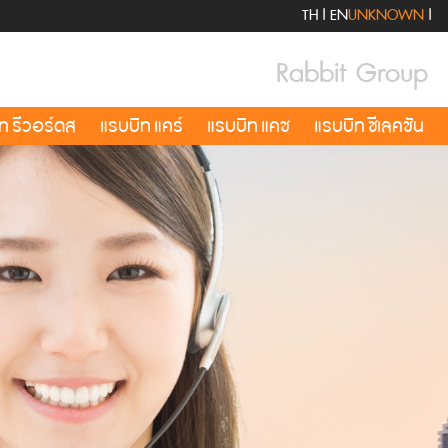
TH
|
EN
UNKNOWN
|
Rabbit Group
ท รีวอร์ดส
แรบบิท แคร์
แรบบิท แคช
แรบบิท ซีเลคชัน