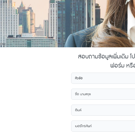
สอบถามข้อมูลเพิ่มเติม
ฟอร์ม หรื