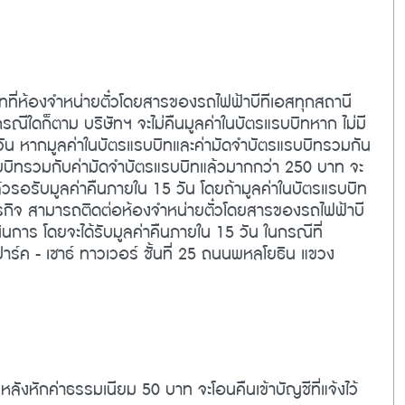
ที่ห้องจำหน่ายตั๋วโดยสารของรถไฟฟ้าบีทีเอสทุกสถานี
่ากรณีใดก็ตาม บริษัทฯ จะไม่คืนมูลค่าในบัตรแรบบิทหาก ไม่มี
5 วัน หากมูลค่าในบัตรแรบบิทและค่ามัดจำบัตรแรบบิทรวมกัน
แรบบิทรวมกับค่ามัดจำบัตรแรบบิทแล้วมากกว่า 250 บาท จะ
ล้วรอรับมูลค่าคืนภายใน 15 วัน โดยถ้ามูลค่าในบัตรแรบบิท
ุรกิจ สามารถติดต่อห้องจำหน่ายตั๋วโดยสารของรถไฟฟ้าบี
ินการ โดยจะได้รับมูลค่าคืนภายใน 15 วัน ในกรณีที่
าร์ค - เซาธ์ ทาวเวอร์ ชั้นที่ 25 ถนนพหลโยธิน แขวง
งหักค่าธรรมเนียม 50 บาท จะโอนคืนเข้าบัญชีที่แจ้งไว้