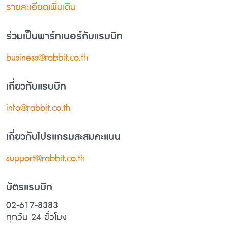
รายละเอียดเพิ่มเติม
ร่วมเป็นพาร์ทเนอร์กับแรบบิท
business@rabbit.co.th
เกี่ยวกับแรบบิท
info@rabbit.co.th
เกี่ยวกับโปรแกรมสะสมคะแนน
support@rabbit.co.th
บัตรแรบบิท
02-617-8383
ทุกวัน 24 ชั่วโมง