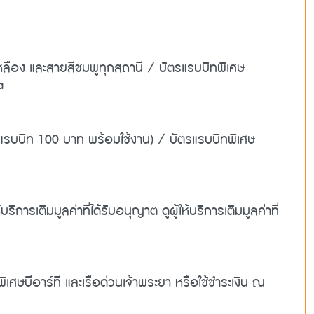
หลือง และสายสีชมพูทุกสถานี / บัตรแรบบิทพิเศษ
a
แรบบิท 100 บาท พร้อมใช้งาน) / บัตรแรบบิทพิเศษ
รเติมมูลค่าที่ได้รับอนุญาต ดูผู้ให้บริการเติมมูลค่าที่
ษบีอาร์ที และเรือด่วนเจ้าพระยา หรือใช้ชำระเงิน ณ