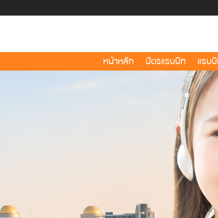
หน้าหลัก
บัตรแรบบิท
แรบบิ