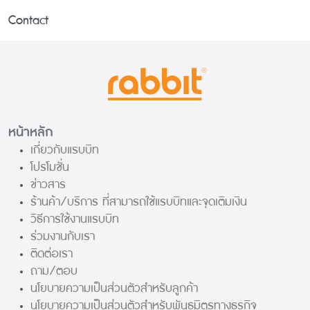
Contact
หน้าหลัก
เกี่ยวกับแรบบิท
โปรโมชั่น
ข่าวสาร
ร้านค้า/บริการ ที่สามารถใช้แรบบิทและจุดเติมเงิน
วิธีการใช้งานแรบบิท
ร่วมงานกับเรา
ติดต่อเรา
ถาม/ตอบ
นโยบายความเป็นส่วนตัวสำหรับลูกค้า
นโยบายความเป็นส่วนตัวสำหรับพันธมิตรทางธุรกิจ