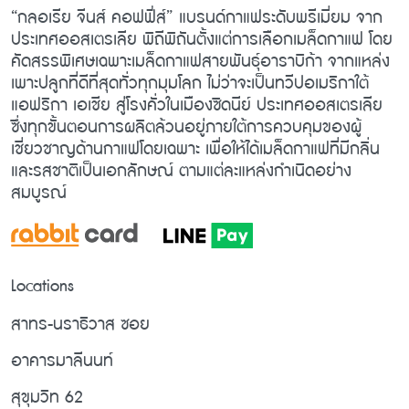
“กลอเรีย จีนส์ คอฟฟี่ส์” แบรนด์กาแฟระดับพรีเมี่ยม จาก
ประเทศออสเตรเลีย พิถีพิถันตั้งแต่การเลือกเมล็ดกาแฟ โดย
คัดสรรพิเศษเฉพาะเมล็ดกาแฟสายพันธุ์อาราบิก้า จากแหล่ง
เพาะปลูกที่ดีที่สุดทั่วทุกมุมโลก ไม่ว่าจะเป็นทวีปอเมริกาใต้
แอฟริกา เอเชีย สู่โรงคั่วในเมืองซิดนีย์ ประเทศออสเตรเลีย
ซึ่งทุกขั้นตอนการผลิตล้วนอยู่ภายใต้การควบคุมของผู้
เชี่ยวชาญด้านกาแฟโดยเฉพาะ เพื่อให้ได้เมล็ดกาแฟที่มีกลิ่น
และรสชาติเป็นเอกลักษณ์ ตามแต่ละแหล่งกำเนิดอย่าง
สมบูรณ์
Locations
สาทร-นราธิวาส ซอย
อาคารมาลีนนท์
สุขุมวิท 62