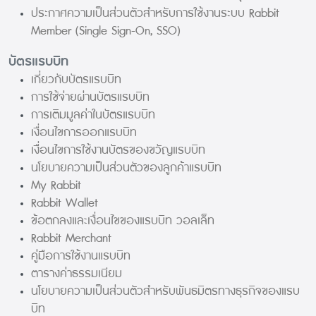
ประกาศความเป็นส่วนตัวสำหรับการใช้งานระบบ Rabbit
Member (Single Sign-On, SSO)
บัตรแรบบิท
เกี่ยวกับบัตรแรบบิท
การใช้จ่ายผ่านบัตรแรบบิท
การเติมมูลค่าในบัตรแรบบิท
เงื่อนไขการออกแรบบิท
เงื่อนไขการใช้งานบัตรของขวัญแรบบิท
นโยบายความเป็นส่วนตัวของลูกค้าแรบบิท
My Rabbit
Rabbit Wallet
ข้อตกลงและเงื่อนไขของแรบบิท วอลเล็ท
Rabbit Merchant
คู่มือการใช้งานแรบบิท
ตารางค่าธรรมเนียม
นโยบายความเป็นส่วนตัวสำหรับพันธมิตรทางธุรกิจของแรบ
บิท