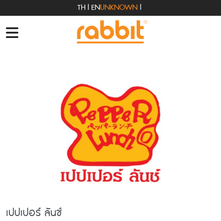
TH
|
EN
UNKNOWN
|
เปปเปอร์ ลันช์