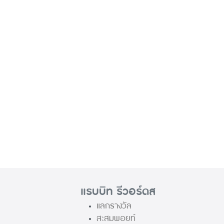
แรบบิท รีวอร์ดส
แลกรางวัล
สะสมพอยท์