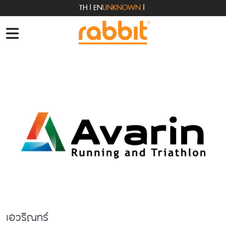
TH
|
EN
UNKNOWN
|
เอวริณทร์