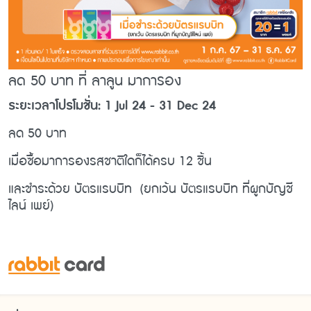
ลด 50 บาท ที่ ลาลูน มาการอง
ระยะเวลาโปรโมชั่น: 1 Jul 24 - 31 Dec 24
ลด 50 บาท
เมื่อซื้อมาการองรสชาติใดก็ได้ครบ 12 ชิ้น
และชำระด้วย บัตรแรบบิท (ยกเว้น บัตรแรบบิท ที่ผูกบัญชี
ไลน์ เพย์)