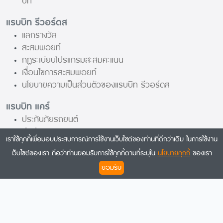
บิท
แรบบิท รีวอร์ดส
แลกรางวัล
สะสมพอยท์
กฏระเบียบโปรแกรมสะสมคะแนน
เงื่อนไขการสะสมพอยท์
นโยบายความเป็นส่วนตัวของแรบบิท รีวอร์ดส
แรบบิท แคร์
ประกันภัยรถยนต์
ประกันสุขภาพ
เราใช้คุกกี้เพื่อมอบประสบการณ์การใช้งานเว็บไซต์ของท่านที่ดีกว่าเดิม ในการใช้งาน
ประกันการเดินทาง
เว็บไซต์ของเรา ถือว่าท่านยอมรับการใช้คุกกี้ตามที่ระบุใน
นโยบายคุกกี้
ของเรา
นโยบายความเป็นส่วนตัวของแรบบิท แคร์
ยอมรับ
แรบบิทเพื่อธุรกิจ
แรบบิทเพื่อการเดินทาง